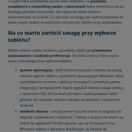
To tylko kilka przykładów zastosowań tabletów. Te
poręczne
urządzenia o niewielkiej wadze i rozmiarach
łatwo zmieszczą się do
każdego plecaka czy torebki, nie zajmą też wiele miejsca
zamontowane na ścianie. To sprawia, że mogą być wykorzystywane do
wielu innych zadań, w zależności od potrzeb i preferencji użytkownika.
Na co warto zwrócić uwagę przy wyborze
tabletu?
Wybór tabletu zależy od wielu czynników, takich jak
planowane
zastosowanie i osobiste preferencje
. Oto kilka rzeczy, które warto
wziąć pod uwagę przy wyborze tabletu:
system operacyjny
– jeśli chcesz korzystać z tabletu do pracy,
możesz wybrać tablet z systemem operacyjnym Windows, który
umożliwia korzystanie z aplikacji biurowych i umożliwia pełną
integrację z komputerem. Apple wypuścił również swoje tablety
z systemem iOS. Jeśli jednak planujesz wykorzystywać tablet
głównie do rozrywki, możesz zakupić urządzenie z systemem
Android;
wielkość ekranu
– ten parametr ma znaczenie ze względu na
wygodę użytkowania i mobilność. Tablety z dużymi ekranami są
dobre do oglądania filmów i grania, ale są mniej poręczne.
Mniejsze tablety z ekranem dotykowym są idealne do