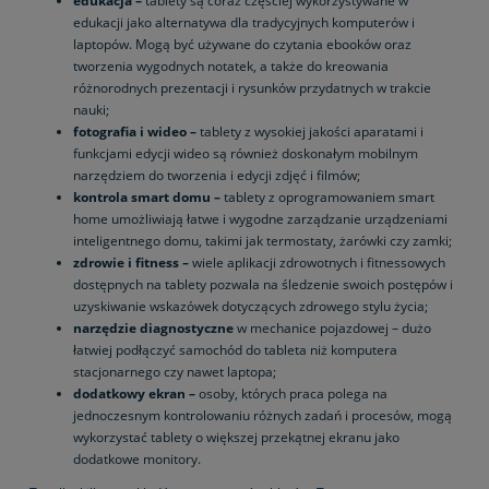
edukacja –
tablety są coraz częściej wykorzystywane w
edukacji jako alternatywa dla tradycyjnych komputerów i
laptopów. Mogą być używane do czytania ebooków oraz
tworzenia wygodnych notatek, a także do kreowania
różnorodnych prezentacji i rysunków przydatnych w trakcie
nauki;
fotografia i wideo –
tablety z wysokiej jakości aparatami i
funkcjami edycji wideo są również doskonałym mobilnym
narzędziem do tworzenia i edycji zdjęć i filmów;
kontrola smart domu –
tablety z oprogramowaniem smart
home umożliwiają łatwe i wygodne zarządzanie urządzeniami
inteligentnego domu, takimi jak termostaty, żarówki czy zamki;
zdrowie i fitness –
wiele aplikacji zdrowotnych i fitnessowych
dostępnych na tablety pozwala na śledzenie swoich postępów i
uzyskiwanie wskazówek dotyczących zdrowego stylu życia;
narzędzie diagnostyczne
w mechanice pojazdowej – dużo
łatwiej podłączyć samochód do tableta niż komputera
stacjonarnego czy nawet laptopa;
dodatkowy ekran –
osoby, których praca polega na
jednoczesnym kontrolowaniu różnych zadań i procesów, mogą
wykorzystać tablety o większej przekątnej ekranu jako
dodatkowe monitory.