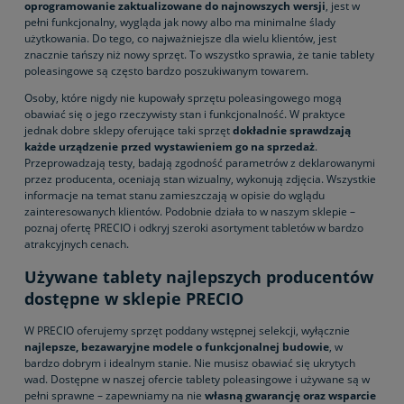
oprogramowanie zaktualizowane do najnowszych wersji
, jest w
pełni funkcjonalny, wygląda jak nowy albo ma minimalne ślady
użytkowania. Do tego, co najważniejsze dla wielu klientów, jest
znacznie tańszy niż nowy sprzęt. To wszystko sprawia, że tanie tablety
poleasingowe są często bardzo poszukiwanym towarem.
Osoby, które nigdy nie kupowały sprzętu poleasingowego mogą
obawiać się o jego rzeczywisty stan i funkcjonalność. W praktyce
jednak dobre sklepy oferujące taki sprzęt
dokładnie sprawdzają
każde urządzenie przed wystawieniem go na sprzedaż
.
Przeprowadzają testy, badają zgodność parametrów z deklarowanymi
przez producenta, oceniają stan wizualny, wykonują zdjęcia. Wszystkie
informacje na temat stanu zamieszczają w opisie do wglądu
zainteresowanych klientów. Podobnie działa to w naszym sklepie –
poznaj ofertę PRECIO i odkryj szeroki asortyment tabletów w bardzo
atrakcyjnych cenach.
Używane tablety najlepszych producentów
dostępne w sklepie PRECIO
W PRECIO oferujemy sprzęt poddany wstępnej selekcji, wyłącznie
najlepsze, bezawaryjne modele o funkcjonalnej budowie
, w
bardzo dobrym i idealnym stanie. Nie musisz obawiać się ukrytych
wad. Dostępne w naszej ofercie tablety poleasingowe i używane są w
pełni sprawne – zapewniamy na nie
własną gwarancję oraz wsparcie