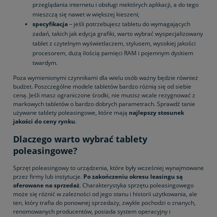
przeglądania internetu i obsługi niektórych aplikacji, a do tego
mieszczą się nawet w większej kieszeni;
specyfikacja
– jeśli potrzebujesz tabletu do wymagających
zadań, takich jak edycja grafiki, warto wybrać wyspecjalizowany
tablet z czytelnym wyświetlaczem, stylusem, wysokiej jakości
procesorem, dużą ilością pamięci RAM i pojemnym dyskiem
twardym.
Poza wymienionymi czynnikami dla wielu osób ważny będzie również
budżet. Poszczególne modele tabletów bardzo różnią się od siebie
ceną. Jeśli masz ograniczone środki, nie musisz wcale rezygnować z
markowych tabletów o bardzo dobrych parametrach. Sprawdź tanie
używane tablety poleasingowe, które mają
najlepszy stosunek
jakości do ceny rynku
.
Dlaczego warto wybrać tablety
poleasingowe?
Sprzęt poleasingowy to urządzenia, które były wcześniej wynajmowane
przez firmy lub instytucje.
Po zakończeniu okresu leasingu są
oferowane na sprzedaż
. Charakterystyka sprzętu poleasingowego
może się różnić w zależności od jego stanu i historii użytkowania, ale
ten, który trafia do ponownej sprzedaży, zwykle pochodzi o znanych,
renomowanych producentów, posiada system operacyjny i