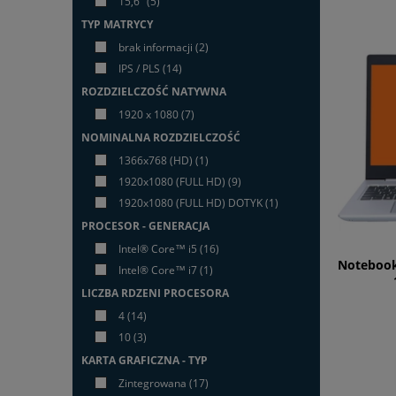
15,6"
(5)
TYP MATRYCY
brak informacji
(2)
IPS / PLS
(14)
ROZDZIELCZOŚĆ NATYWNA
1920 x 1080
(7)
NOMINALNA ROZDZIELCZOŚĆ
1366x768 (HD)
(1)
1920x1080 (FULL HD)
(9)
1920x1080 (FULL HD) DOTYK
(1)
PROCESOR - GENERACJA
Intel® Core™ i5
(16)
Notebook
Intel® Core™ i7
(1)
LICZBA RDZENI PROCESORA
4
(14)
10
(3)
KARTA GRAFICZNA - TYP
Zintegrowana
(17)