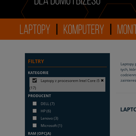
FILTRY
Laptopy p
tych, któ
KATEGORIE
codzienny
zainter
Laptopy z procesorem Intel Core i5
(17)
PRODUCENT
DELL
(7)
LAPTO
HP
(6)
Lenovo
(3)
Microsoft
(1)
RAM (OPCJA)