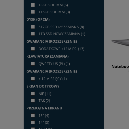
+8GB SODIMM
(5)
+16GB SODIMM
(3)
DYSK (OPCJA)
512GB SSD ref ZAMIANA
(8)
1TB SSD NOWY ZAMIANA
(1)
GWARANCJA (ROZSZERZENIE)
DODATKOWE +12 MIES.
(13)
KLAWIATURA (ZAMIANA)
QWERTY US (PL)
(1)
Notebook
GWARANCJA (ROZSZERZENIE)
+ 12 MIESIĘCY
(1)
EKRAN DOTYKOWY
NIE
(11)
TAK
(2)
PRZEKĄTNA EKRANU
13"
(4)
14"
(8)