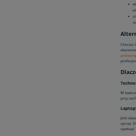
e
e
s
si
Alter
Chociaż 
ekonomi
poleasing
profesjo
Dlacz
Techno
W świeci
przy zac
Laptopy
Jeśli oba
sprzęt. D
spełniać