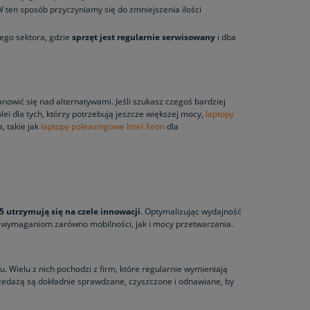
 ten sposób przyczyniamy się do zmniejszenia ilości
nego sektora, gdzie
sprzęt jest regularnie serwisowany
i dba
nowić się nad alternatywami. Jeśli szukasz czegoś bardziej
ei dla tych, którzy potrzebują jeszcze większej mocy,
laptopy
, takie jak
laptopy poleasingowe Intel Xeon
dla
i5 utrzymują się na czele innowacji
. Optymalizując wydajność
ć wymaganiom zarówno mobilności, jak i mocy przetwarzania.
. Wielu z nich pochodzi z firm, które regularnie wymieniają
rzedażą są dokładnie sprawdzane, czyszczone i odnawiane, by