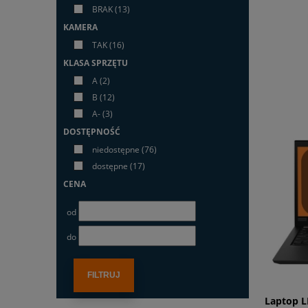
BRAK
(13)
KAMERA
TAK
(16)
KLASA SPRZĘTU
A
(2)
B
(12)
A-
(3)
DOSTĘPNOŚĆ
niedostępne
(76)
dostępne
(17)
CENA
od
do
FILTRUJ
Laptop L