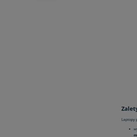
Zalet
Laptopy p
w
m