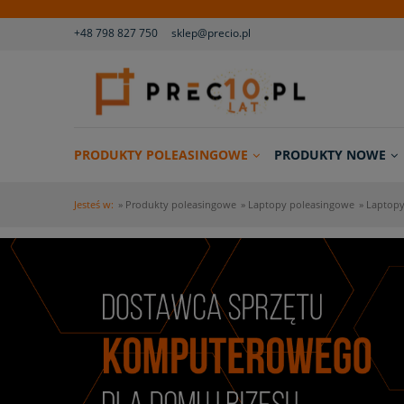
+48 798 827 750
sklep@precio.pl
PRODUKTY POLEASINGOWE
PRODUKTY NOWE
Jesteś w:
»
Produkty poleasingowe
»
Laptopy poleasingowe
»
Laptopy