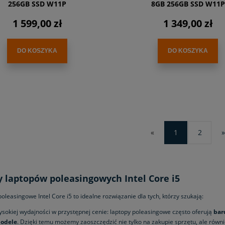
256GB SSD W11P
8GB 256GB SSD W11P
1 599,00 zł
1 349,00 zł
DO KOSZYKA
DO KOSZYKA
«
1
2
»
y laptopów poleasingowych Intel Core i5
oleasingowe Intel Core i5 to idealne rozwiązanie dla tych, którzy szukają:
ysokiej wydajności w przystępnej cenie: laptopy poleasingowe często oferują
bar
odele
. Dzięki temu możemy zaoszczędzić nie tylko na zakupie sprzętu, ale równie