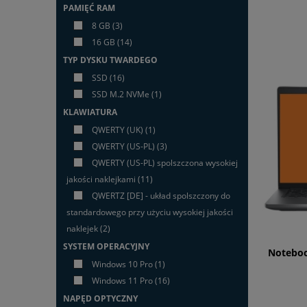
PAMIĘĆ RAM
8 GB
(3)
16 GB
(14)
TYP DYSKU TWARDEGO
SSD
(16)
SSD M.2 NVMe
(1)
KLAWIATURA
QWERTY (UK)
(1)
QWERTY (US-PL)
(3)
QWERTY (US-PL) spolszczona wysokiej
jakości naklejkami
(11)
QWERTZ [DE] - układ spolszczony do
standardowego przy użyciu wysokiej jakości
naklejek
(2)
SYSTEM OPERACYJNY
Noteboo
Windows 10 Pro
(1)
Windows 11 Pro
(16)
NAPĘD OPTYCZNY