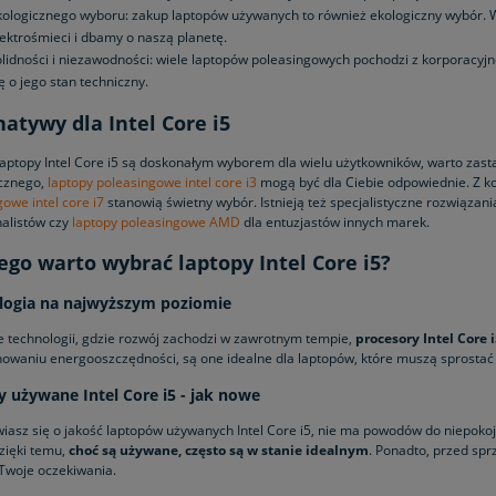
kologicznego wyboru: zakup laptopów używanych to również ekologiczny wybór. W
lektrośmieci i dbamy o naszą planetę.
olidności i niezawodności: wiele laptopów poleasingowych pochodzi z korporacyj
ę o jego stan techniczny.
natywy dla Intel Core i5
laptopy Intel Core i5 są doskonałym wyborem dla wielu użytkowników, warto zasta
cznego,
laptopy poleasingowe intel core i3
mogą być dla Ciebie odpowiednie. Z kol
owe intel core i7
stanowią świetny wybór. Istnieją też specjalistyczne rozwiązania
nalistów czy
laptopy poleasingowe AMD
dla entuzjastów innych marek.
ego warto wybrać laptopy Intel Core i5?
logia na najwyższym poziomie
e technologii, gdzie rozwój zachodzi w zawrotnym tempie,
procesory Intel Core 
howaniu energooszczędności, są one idealne dla laptopów, które muszą sprosta
 używane Intel Core i5 - jak nowe
wiasz się o jakość laptopów używanych Intel Core i5, nie ma powodów do niepokoju
zięki temu,
choć są używane, często są w stanie idealnym
. Ponadto, przed sp
 Twoje oczekiwania.