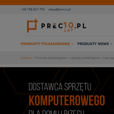
+48 798 827 750
sklep@precio.pl
PRODUKTY POLEASINGOWE
PRODUKTY NOWE
Jesteś w:
»
Produkty poleasingowe
»
Laptopy poleasingowe
»
Laptopy