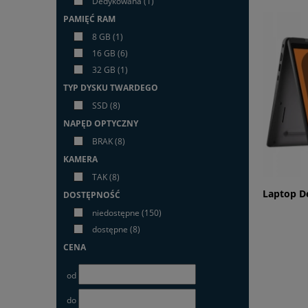
Dedykowana
(1)
PAMIĘĆ RAM
8 GB
(1)
16 GB
(6)
32 GB
(1)
TYP DYSKU TWARDEGO
SSD
(8)
NAPĘD OPTYCZNY
BRAK
(8)
KAMERA
TAK
(8)
Laptop De
DOSTĘPNOŚĆ
niedostępne
(150)
dostępne
(8)
CENA
od
do