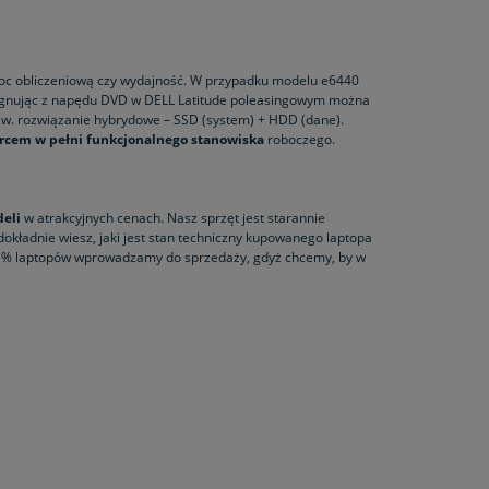
moc obliczeniową czy wydajność. W przypadku modelu e6440
ygnując z napędu DVD w DELL Latitude poleasingowym można
zw. rozwiązanie hybrydowe – SSD (system) + HDD (dane).
ercem w pełni funkcjonalnego stanowiska
roboczego.
deli
w atrakcyjnych cenach. Nasz sprzęt jest starannie
dokładnie wiesz, jaki jest stan techniczny kupowanego laptopa
. 25% laptopów wprowadzamy do sprzedaży, gdyż chcemy, by w