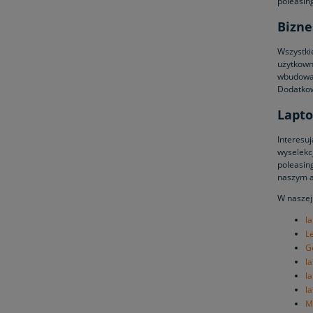
poleasin
Bizne
Wszystki
użytkown
wbudować
Dodatkowo
Lapto
Interesu
wyselekcj
poleasin
naszym a
W naszej
l
L
G
l
l
l
M