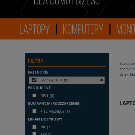
FILTRY
Szukasz 
spełnią 
KATEGORIE
dzięki kt
Laptopy DELL
(8)
PRODUCENT
DELL
(8)
LAPT
GWARANCJA (ROZSZERZENIE)
+ 12 MIESIĘCY
(1)
EKRAN DOTYKOWY
NIE
(7)
TAK
(1)