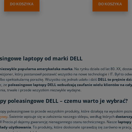
DO KOSZYKA
DO KOSZYKA
singowe laptopy od marki DELL
 niezwykle popularna amerykańska marka
. Na rynku działa od lat 80. XX, dost
izjoner, który postanowił postawić wszystko na nowe technologie i IT. Był to od
lbo spektakularną porażkę. Wszystko się jednak udało i dziś
DELL to prężnie dzi
c, że
poleasingowe laptopy DELL wzbudzają zaufanie wielu klientów na cał
nia, trwałe i przede wszystkim niezwykle wydajne.
py poleasingowe DELL – czemu warto je wybrać?
topy poleasingowe to przede wszystkim produkty, które działają na wysokim pozio
gowy
. Świetnie wpisuje się w założenia naszego sklepu, według których
dostarcz
W Precio.pl dajemy gwarancję nienagannego stanu technicznego. Nasze
laptopy
ślady użytkowania
. To produkty, które doskonale sprawdzą się zarówno w pracy