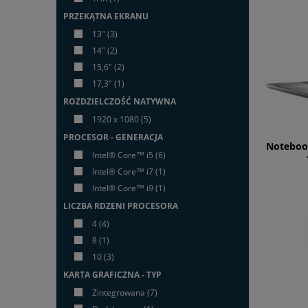
PRZEKĄTNA EKRANU
13"
(3)
14"
(2)
15,6"
(2)
17,3"
(1)
ROZDZIELCZOŚĆ NATYWNA
1920 x 1080
(5)
PROCESOR - GENERACJA
Notebook
Intel® Core™ i5
(6)
Intel® Core™ i7
(1)
Intel® Core™ i9
(1)
LICZBA RDZENI PROCESORA
4
(4)
8
(1)
10
(3)
KARTA GRAFICZNA - TYP
Zintegrowana
(7)