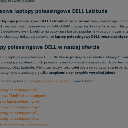
gowy to świetny wybór!
sowe laptopy poleasingowe DELL Latitude
e
laptopy poleasingowe DELL Latitude można rozbudować
, zwiększając im 
ik ma możliwość zamontowania 2x8GB RAM z uwagi na dwa banki pamięci. Rez
 dodatkowy dysk. Dzięki temu otrzymasz bardzo popularne w ostatnim czasie t
 slot stacji dokującej sprawia, że
laptop poleasingowy DELL może stać się s
py poleasingowe DELL w naszej ofercie
ją Cię laptopy powystawowe DELL?
W Precio.pl znajdziesz wiele ciekawych mo
onowani, a każdemu z nich przypisana jest konkretna klasa jakości. Dzięki temu 
gowego DELL Latitude. Warto zaznaczyć, że z całej dostawy sprzętu jedynie ok
sortymencie znalazły się tylko
urządzenia o niezwykle wysokiej jakości
.
 ofercie są także inne
laptopy poleasingowe
. Sprawdź także:
aptopy poleasingowe HP
,
enovo ThinkPad poleasingowe
,
etac laptop poleasingowy
,
aptopy poleasingowe Fujitsu
,
aptopy poleasingowe MSI
,
aptopy poleasingowe Acer
,
icrosoft laptopy poleasingowe
,