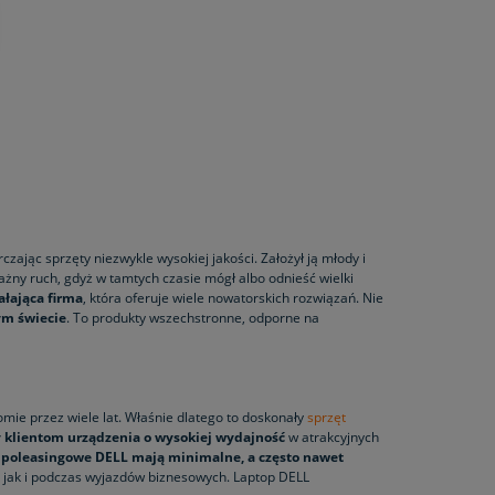
arczając sprzęty niezwykle wysokiej jakości. Założył ją młody i
ważny ruch, gdyż w tamtych czasie mógł albo odnieść wielki
ałająca firma
, która oferuje wiele nowatorskich rozwiązań. Nie
ym świecie
. To produkty wszechstronne, odporne na
mie przez wiele lat. Właśnie dlatego to doskonały
sprzęt
y klientom urządzenia o wysokiej wydajność
w atrakcyjnych
 poleasingowe DELL mają minimalne, a często nawet
, jak i podczas wyjazdów biznesowych. Laptop DELL