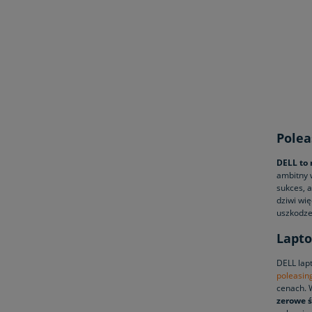
Polea
DELL to
ambitny w
sukces, a
dziwi wię
uszkodze
Lapto
DELL lap
poleasin
cenach. 
zerowe 