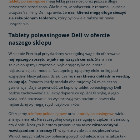
tablety poleasingowe
mają lekką przeszłość oraz jeszcze długą
przyszłość przed sobą. Właśnie to, w połączeniu z renomą i jakością
urządzeń z firmy Dell, sprawia, że
nasi klienci mogą długo cieszyć
się zakupionym tabletem
, który był o wiele tańszy niż nowe
urządzenie.
Tablety poleasingowe Dell w ofercie
naszego sklepu
W sklepie Precio.pl przykładamy szczególną wagę do oferowania
najlepszego sprzętu w jak najniższych cenach
. Starannie
selekcjonujemy urządzenia, wybierając tylko najlepsze i
najsprawniejsze modele. Następnie grupujemy elektronikę pod
względem klasy jakości, dzięki czemu
nasi klienci dokładnie wiedzą,
co kupują
. Ponadto każdy produkt obejmujemy 24-miesięczną
gwarancją. Daje to pewność, że kupiony tablet poleasingowy Dell
będzie zachowywać się, jakby dopiero co opuścił fabrykę, a jego
wydajność pozostanie na wystarczającym poziomie nawet dla
najbardziej wymagających użytkowników.
Oferujemy
telefony poleasingowe
oraz
laptopy poleasingowe
wielu
znanych marek. Na szczególną uwagę zasługują urządzenia Samsung
czy Apple. Naszym klientom proponujemy także
różnorodnymi
rozwiązaniami z branży IT
, w tym te z zakresu bezpieczeństwa.
Wśród naszych tabletów poleasingowych odnaleźć można także taki