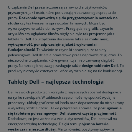
Urządzenia Dell przeznaczone są zarówno dla użytkowników
prywatnych, jak i osób, które potrzebują niezawodnego sprzętu do
pracy.
Doskonale sprawdzą się do przygotowywania notatek
na
studia
czy też tworzenia sprawozdań firmowych. Mogą być
wykorzystywane także do rozrywki. Przeglądanie grafik, czytanie
artykułów czy oglądanie filmów nigdy nie było tak przyjemne jak z
tabletami Dell. To urządzenia doceniane także za
mobilność,
wytrzymałość, ponadprzeciętna jakość wykonania i
funkcjonalność
. Te właśnie te czynniki sprawiają, że tablety
poleasingowe Dell działają prawidłowo przez naprawdę długi czas. To
niezawodne urządzenia, które gwarantują nieprzerwaną ciągłość
pracy. Na szczególną uwagę zasługuje także
design tabletów Dell
. To
produkty niezwykle estetyczne, które wyróżniają się na tle konkurencji.
Tablety Dell – najlepsza technologia
Dell w swoich produktach korzysta z najlepszych spośród dostępnych
na rynku rozwiązań. W tabletach często możemy spotkać wydajne
procesory i układy graficzne od Intela oraz dopasowane do nich ekrany
o wysokiej rozdzielczości. Takie połączenie sprawia, że
posługiwanie
się tabletem poleasingowym Dell stanowi czystą przyjemność
.
Dodatkowo, co jest ważne dla wielu użytkowników, Dell postawił na
energooszczędną technologię. Dzięki temu
pojemna bateria
wystarcza na jeszcze dłużej
. Ma to również pozytywny wpływ na