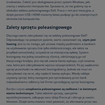
środowisko. Całość jest obsługiwana przez system Windows, jaki
znamy z większości komputerów. Sprawia to, że nie gubimy się w
obsłudze tabletu poleasingowego Dell. Praca z nim jest intuicyjna, a
dzięki portom USB i HDMI możemy łatwo podpiąć go do zewnętrznych
ekranów lub komputerów.
Zalety sprzętu poleasingowego
Dlaczego warto zdecydować się na tablety poleasingowe Dell?
Odpowiadając na powyższe pytanie, warto zastanowić się,
czym jest
leasing
. Jest to nic innego, jak umowa między podmiotem a bankiem
na użytkowanie sprzętu (nie tylko elektronicznego, ale także na
przykład samochodu), oczywiście za miesięczną opłatą. System
leasingowy ma jedną zasadniczą różnicę, odróżniającą go od
klasycznego kredytu. Jest nią tak zwana kwota wykupu, czyli ostatnia
rata, która jest zdecydowanie wyższa od poprzednich. Po jej zapłaceniu
sprzęt przechodzi na własność leasingobiorcy. Jednak nie musi on
zdecydować się na to, aby zapłacić kwotę wykupu. Wtedy oddaje
używany sprzęt, który następnie jest sprzedawany przez bank
indywidualnemu odbiorcy lub firmie sprzedającej sprzęt leasingowy.
Bardzo często
urządzenia poleasingowe są zadbane i w świetnym
stanie technicznym
. Takie właśnie sprzęty, specjalnie
wyselekcjonowane, odkupuje nasz sklep Precio.pl i oferuje je swoim
klientom. Dzięki temu możesz mieć pewność, że oferowane przez nas