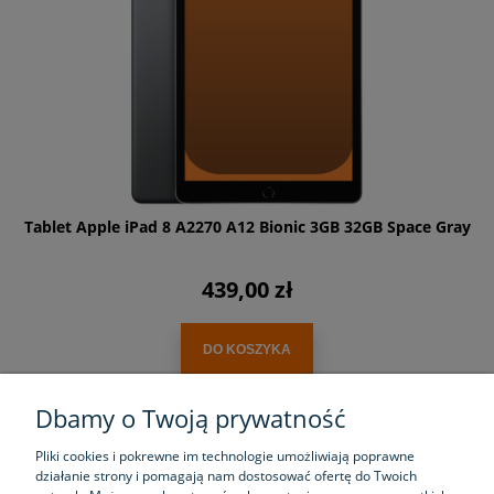
Tablet Apple iPad 8 A2270 A12 Bionic 3GB 32GB Space Gray
439,00 zł
DO KOSZYKA
Dbamy o Twoją prywatność
Pliki cookies i pokrewne im technologie umożliwiają poprawne
działanie strony i pomagają nam dostosować ofertę do Twoich