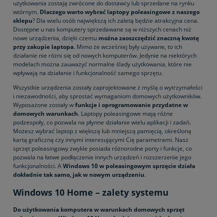
użytkowania zostają zwrócone do dostawcy lub sprzedane na rynku
wtórnym.
Dlaczego warto wybrać laptopy poleasingowe z naszego
sklepu
? Dla wielu osób największą ich zaletą będzie atrakcyjna cena.
Dostępne u nas komputery sprzedawane są w niższych cenach niż
nowe urządzenia, dzięki czemu
można zaoszczędzić znaczną kwotę
przy zakupie laptopa
. Mimo że wcześniej były używane, to ich
działanie nie różni się od nowych komputerów. Jedynie na niektórych
modelach można zauważyć normalne ślady użytkowania, które nie
wpływają na działanie i funkcjonalność samego sprzętu.
Wszystkie urządzenia zostały zaprojektowane z myślą o wytrzymałości
i niezawodności, aby sprostać wymaganiom domowych użytkowników.
Wyposażone zostały w
funkcje i oprogramowanie przydatne w
domowych warunkach
. Laptopy poleasingowe mają różne
podzespoły, co pozwala na płynne działanie wielu aplikacji i zadań.
Możesz wybrać laptop z większą lub mniejszą pamięcią, określoną
kartą graficzną czy innymi interesującymi Cię parametrami. Nasz
sprzęt poleasingowy zwykle posiada różnorodne porty i funkcje, co
pozwala na łatwe podłączenie innych urządzeń i rozszerzenie jego
funkcjonalności. A
Windows 10 w poleasingowym sprzęcie działa
dokładnie tak samo, jak w nowym urządzeniu
.
Windows 10 Home – zalety systemu
Do użytkowania komputera w warunkach domowych sprzęt