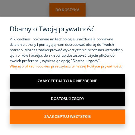
DO KOSZYKA
Dbamy o Twoją prywatność
Pliki cookies i pokrewne im technologie umożliwiają poprawne
działanie strony i pomagają nam dostosować ofertę do Twoich
potrzeb. Możesz zaakceptować wykorzystanie przez nas wszystkich
tych plików i przejść do sklepu lub dostosować użycie plików do
KATEGORIE
swoich preferencji, wybierając opcję "Dostosuj zgody".
Więcej o plikach cookies przeczytasz w naszej Polityce prywatności.
ZAKUPY
ZAAKCEPTUJ TYLKO NIEZBĘDNE
POMOC
DOSTOSUJ ZGODY
MOJE KONTO
INFORMACJE
ZAAKCEPTUJ WSZYSTKIE