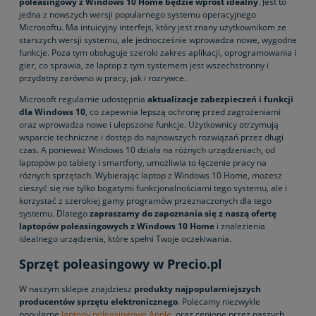
poleasingowy z Windows 10 Home będzie wprost idealny
. Jest to
jedna z nowszych wersji popularnego systemu operacyjnego
Microsoftu. Ma intuicyjny interfejs, który jest znany użytkownikom ze
starszych wersji systemu, ale jednocześnie wprowadza nowe, wygodne
funkcje. Poza tym obsługuje szeroki zakres aplikacji, oprogramowania i
gier, co sprawia, że laptop z tym systemem jest wszechstronny i
przydatny zarówno w pracy, jak i rozrywce.
Microsoft regularnie udostępnia
aktualizacje zabezpieczeń i funkcji
dla Windows 10
, co zapewnia lepszą ochronę przed zagrożeniami
oraz wprowadza nowe i ulepszone funkcje. Użytkownicy otrzymują
wsparcie techniczne i dostęp do najnowszych rozwiązań przez długi
czas. A ponieważ Windows 10 działa na różnych urządzeniach, od
laptopów po tablety i smartfony, umożliwia to łączenie pracy na
różnych sprzętach. Wybierając laptop z Windows 10 Home, możesz
cieszyć się nie tylko bogatymi funkcjonalnościami tego systemu, ale i
korzystać z szerokiej gamy programów przeznaczonych dla tego
systemu. Dlatego
zapraszamy do zapoznania się z naszą ofertę
laptopów poleasingowych z Windows 10 Home
i znalezienia
idealnego urządzenia, które spełni Twoje oczekiwania.
Sprzęt poleasingowy w Precio.pl
W naszym sklepie znajdziesz
produkty najpopularniejszych
producentów sprzętu elektronicznego
. Polecamy niezwykle
popularne
laptopy poleasingowe Apple
, oraz cenione przez naszych