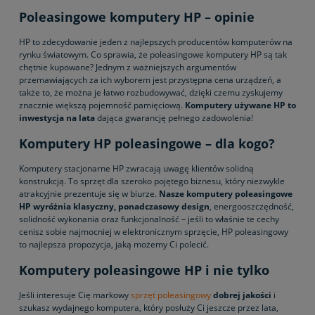
Poleasingowe komputery HP – opinie
HP to zdecydowanie jeden z najlepszych producentów komputerów na
rynku światowym. Co sprawia, że poleasingowe komputery HP są tak
chętnie kupowane? Jednym z ważniejszych argumentów
przemawiających za ich wyborem jest przystępna cena urządzeń, a
także to, że można je łatwo rozbudowywać, dzięki czemu zyskujemy
znacznie większą pojemność pamięciową.
Komputery używane HP to
inwestycja na lata
dająca gwarancję pełnego zadowolenia!
Komputery HP poleasingowe – dla kogo?
Komputery stacjonarne HP zwracają uwagę klientów solidną
konstrukcją. To sprzęt dla szeroko pojętego biznesu, który niezwykle
atrakcyjnie prezentuje się w biurze.
Nasze komputery poleasingowe
HP wyróżnia klasyczny, ponadczasowy design
, energooszczędność,
solidność wykonania oraz funkcjonalność – jeśli to właśnie te cechy
cenisz sobie najmocniej w elektronicznym sprzęcie, HP poleasingowy
to najlepsza propozycja, jaką możemy Ci polecić.
Komputery poleasingowe HP i nie tylko
Jeśli interesuje Cię markowy
sprzęt poleasingowy
dobrej jakości
i
szukasz wydajnego komputera, który posłuży Ci jeszcze przez lata,