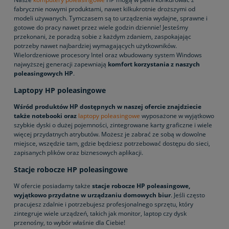
fabrycznie nowymi produktami, nawet kilkukrotnie droższymi od
modeli używanych. Tymczasem są to urządzenia wydajne, sprawne i
gotowe do pracy nawet przez wiele godzin dziennie! Jesteśmy
przekonani, że poradzą sobie z każdym zdaniem, zaspokajając
potrzeby nawet najbardziej wymagających użytkowników.
Wielordzeniowe procesory Intel oraz wbudowany system Windows
najwyższej generacji zapewniają
komfort korzystania z naszych
poleasingowych HP
.
Laptopy HP poleasingowe
Wśród produktów HP dostępnych w naszej ofercie znajdziecie
także notebooki oraz
laptopy poleasingowe
wyposażone w wyjątkowo
szybkie dyski o dużej pojemności, zintegrowane karty graficzne i wiele
więcej przydatnych atrybutów. Możesz je zabrać ze sobą w dowolne
miejsce, wszędzie tam, gdzie będziesz potrzebować dostępu do sieci,
zapisanych plików oraz biznesowych aplikacji.
Stacje robocze HP poleasingowe
W ofercie posiadamy także
stacje robocze HP poleasingowe,
wyjątkowo przydatne w urządzaniu domowych biur
. Jeśli często
pracujesz zdalnie i potrzebujesz profesjonalnego sprzętu, który
zintegruje wiele urządzeń, takich jak monitor, laptop czy dysk
przenośny, to wybór właśnie dla Ciebie!