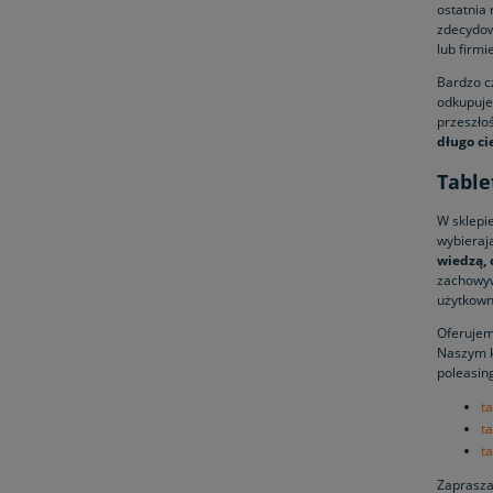
ostatnia 
zdecydow
lub firmi
Bardzo c
odkupuje
przeszłoś
długo ci
Table
W sklepi
wybieraj
wiedzą, 
zachowyw
użytkown
Oferuje
Naszym k
poleasin
t
t
t
Zaprasza