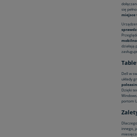
dołączan
się pełn
miejsce
Urządzen
sprawdz
Przegląda
mobilnoś
działają
zasługuj
Table
Dell w s
układy gr
poleasi
Dzięki t
Windows, 
portom U
Zalet
Dlaczego
innego, 
miesięcz