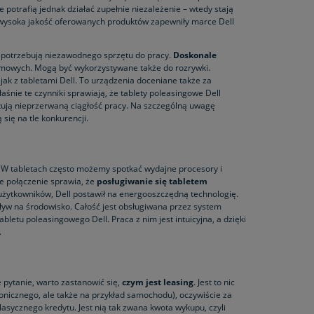
e potrafią jednak działać zupełnie niezależenie – wtedy stają
 wysoka jakość oferowanych produktów zapewniły marce Dell
e potrzebują niezawodnego sprzętu do pracy.
Doskonale
rmowych. Mogą być wykorzystywane także do rozrywki.
 jak z tabletami Dell. To urządzenia doceniane także za
łaśnie te czynniki sprawiają, że tablety poleasingowe Dell
tują nieprzerwaną ciągłość pracy. Na szczególną uwagę
 się na tle konkurencji.
. W tabletach często możemy spotkać wydajne procesory i
ie połączenie sprawia, że
posługiwanie się tabletem
 użytkowników, Dell postawił na energooszczędną technologię.
ływ na środowisko. Całość jest obsługiwana przez system
letu poleasingowego Dell. Praca z nim jest intuicyjna, a dzięki
.
pytanie, warto zastanowić się,
czym jest leasing
. Jest to nic
onicznego, ale także na przykład samochodu), oczywiście za
asycznego kredytu. Jest nią tak zwana kwota wykupu, czyli