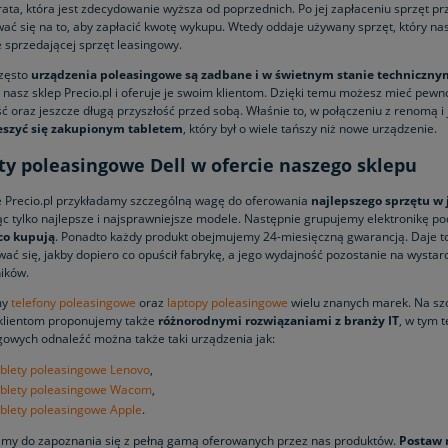
rata, która jest zdecydowanie wyższa od poprzednich. Po jej zapłaceniu sprzęt p
ać się na to, aby zapłacić kwotę wykupu. Wtedy oddaje używany sprzęt, który n
e sprzedającej sprzęt leasingowy.
zęsto
urządzenia poleasingowe są zadbane i w świetnym stanie techniczny
 nasz sklep Precio.pl i oferuje je swoim klientom. Dzięki temu możesz mieć pew
ć oraz jeszcze długą przyszłość przed sobą. Właśnie to, w połączeniu z renomą i 
eszyć się zakupionym tabletem
, który był o wiele tańszy niż nowe urządzenie.
ty poleasingowe Dell w ofercie naszego sklepu
e Precio.pl przykładamy szczególną wagę do oferowania
najlepszego sprzętu w 
ąc tylko najlepsze i najsprawniejsze modele. Następnie grupujemy elektronikę p
co kupują
. Ponadto każdy produkt obejmujemy 24-miesięczną gwarancją. Daje to
ać się, jakby dopiero co opuścił fabrykę, a jego wydajność pozostanie na wyst
ików.
my
telefony poleasingowe
oraz
laptopy poleasingowe
wielu znanych marek. Na sz
lientom proponujemy także
różnorodnymi rozwiązaniami z branży IT
, w tym 
gowych odnaleźć można także taki urządzenia jak:
ablety poleasingowe Lenovo
,
ablety poleasingowe Wacom
,
ablety poleasingowe Apple
.
my do zapoznania się z pełną gamą oferowanych przez nas produktów.
Postaw n