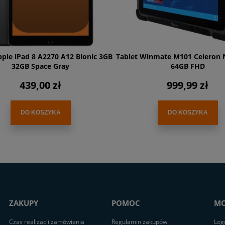
pple iPad 8 A2270 A12 Bionic 3GB
Tablet Winmate M101 Celeron 
32GB Space Gray
64GB FHD
439,00 zł
999,99 zł
DO KOSZYKA
DO KOSZYKA
ZAKUPY
POMOC
MO
Czas realizacji zamówienia
Regulamin zakupów
Log