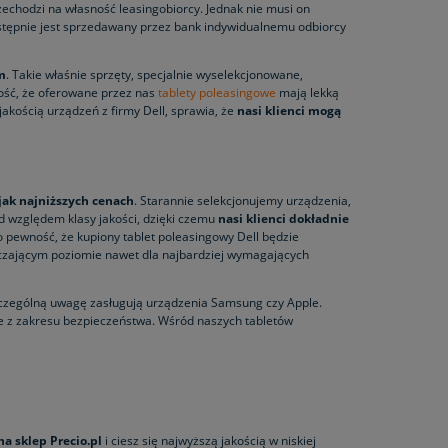
rzechodzi na własność leasingobiorcy. Jednak nie musi on
astępnie jest sprzedawany przez bank indywidualnemu odbiorcy
m
. Takie właśnie sprzęty, specjalnie wyselekcjonowane,
ność, że oferowane przez nas
tablety poleasingowe
mają lekką
jakością urządzeń z firmy Dell, sprawia, że
nasi klienci mogą
jak najniższych cenach
. Starannie selekcjonujemy urządzenia,
od względem klasy jakości, dzięki czemu
nasi klienci dokładnie
 pewność, że kupiony tablet poleasingowy Dell będzie
arczającym poziomie nawet dla najbardziej wymagających
czególną uwagę zasługują urządzenia Samsung czy Apple.
te z zakresu bezpieczeństwa. Wśród naszych tabletów
a sklep Precio.pl
i ciesz się najwyższą jakością w niskiej