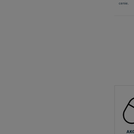
cenie.
AK