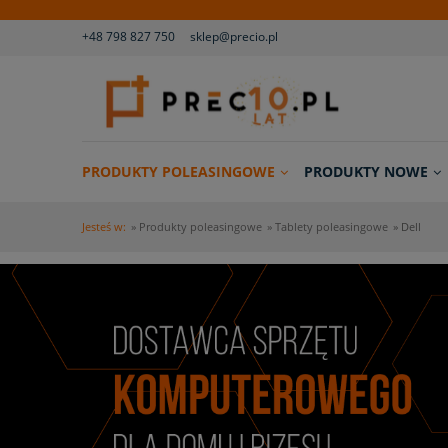
+48 798 827 750
sklep@precio.pl
PRODUKTY POLEASINGOWE
PRODUKTY NOWE
Jesteś w:
»
Produkty poleasingowe
»
Tablety poleasingowe
»
Dell