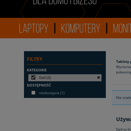
FILTRY
Tablety 
Wyróżnia
KATEGORIE
poleasin
Dell
(0)
DOSTĘPNOŚĆ
niedostępne
(1)
Nie znal
Używa
Dell to f