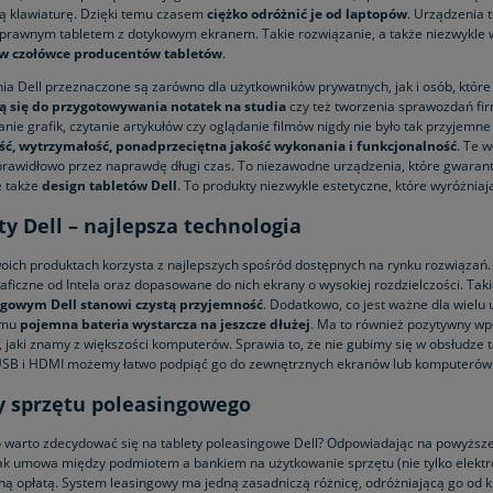
ą klawiaturę. Dzięki temu czasem
ciężko odróżnić je od laptopów
. Urządzenia t
oprawnym tabletem z dotykowym ekranem. Takie rozwiązanie, a także niezwykle
 w czołówce producentów tabletów
.
ia Dell przeznaczone są zarówno dla użytkowników prywatnych, jak i osób, któr
ą się do przygotowywania notatek
na studia
czy też tworzenia sprawozdań fi
nie grafik, czytanie artykułów czy oglądanie filmów nigdy nie było tak przyjemne
ć, wytrzymałość, ponadprzeciętna jakość wykonania i funkcjonalność
. Te w
 prawidłowo przez naprawdę długi czas. To niezawodne urządzenia, które gwaran
e także
design tabletów Dell
. To produkty niezwykle estetyczne, które wyróżniają
ty Dell – najlepsza technologia
woich produktach korzysta z najlepszych spośród dostępnych na rynku rozwiązań
aficzne od Intela oraz dopasowane do nich ekrany o wysokiej rozdzielczości. Tak
ngowym Dell stanowi czystą przyjemność
. Dodatkowo, co jest ważne dla wielu
emu
pojemna bateria wystarcza na jeszcze dłużej
. Ma to również pozytywny wp
jaki znamy z większości komputerów. Sprawia to, że nie gubimy się w obsłudze tab
SB i HDMI możemy łatwo podpiąć go do zewnętrznych ekranów lub komputerów
y sprzętu poleasingowego
 warto zdecydować się na tablety poleasingowe Dell? Odpowiadając na powyższe 
jak umowa między podmiotem a bankiem na użytkowanie sprzętu (nie tylko elektr
ną opłatą. System leasingowy ma jedną zasadniczą różnicę, odróżniającą go od kl